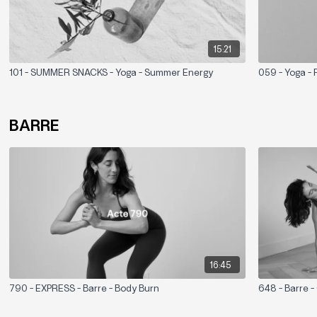
15:21
101 - SUMMER SNACKS - Yoga - Summer Energy
059 - Yoga - 
BARRE
16:45
790 - EXPRESS - Barre - Body Burn
648 - Barre - 