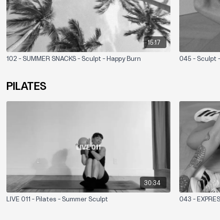
15:17
102 - SUMMER SNACKS - Sculpt - Happy Burn
045 - Sculpt 
PILATES
30:34
LIVE 011 - Pilates - Summer Sculpt
043 - EXPRESS