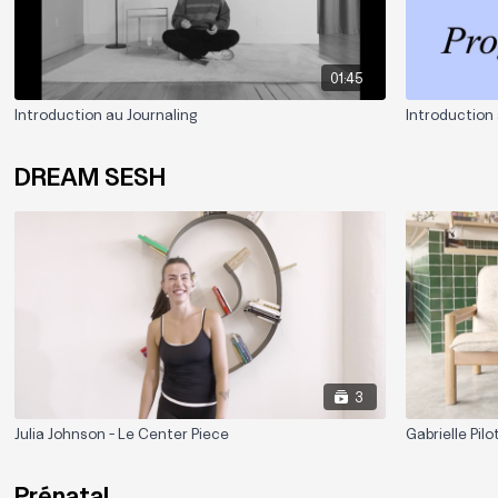
01:45
Introduction au Journaling
Introduction 
DREAM SESH
3
Julia Johnson - Le Center Piece
Gabrielle Pilo
Prénatal