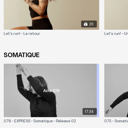
26
Let's run! - Le retour
Let's run! - 
SOMATIQUE
17:34
078 - EXPRESS - Somatique - Release 02
075 - Somati