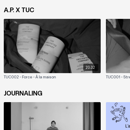
A.P. X TUC
20:32
TUC002 - Force - À la maison
TUC001 - Stre
JOURNALING