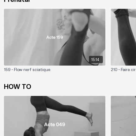
15:14
159 - Flow nerf sciatique
210 - Faire ci
HOW TO