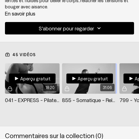
lentes et fluides pour délier le corps, relâcher les tensions et
bouger avec aisance.
En savoir plus
S'abonner pour regarder
45 VIDÉOS
Aperçu gratuit
Aperçu gratuit
Ap
18:20
31:06
041 - EXPRESS - Pilates - Récupération active
855 - Somatique - Release 01
Commentaires sur la collection (
0
)