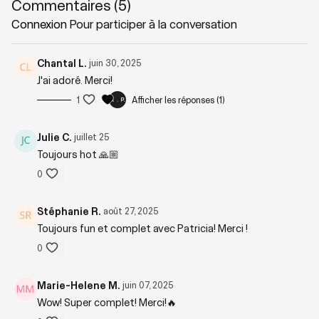
Commentaires (
5
)
Connexion
Pour participer à la conversation
Thématique : Force & Cardio
Chantal L.
juin 30, 2025
Niveau : 2+
J'ai adoré. Merci!
1
Afficher les réponses (1)
Zones sollicitées : Tout le corps
Julie C.
juillet 25
Toujours hot 🙏🏼
Matériel nécessaire : Poids libres -
Pour référence, Patricia utilise
des 10 livres.
0
Stéphanie R.
août 27, 2025
Playlist suggérée :
FITiramisu
Toujours fun et complet avec Patricia! Merci !
0
Marie-Helene M.
juin 07, 2025
Wow! Super complet! Merci!🔥