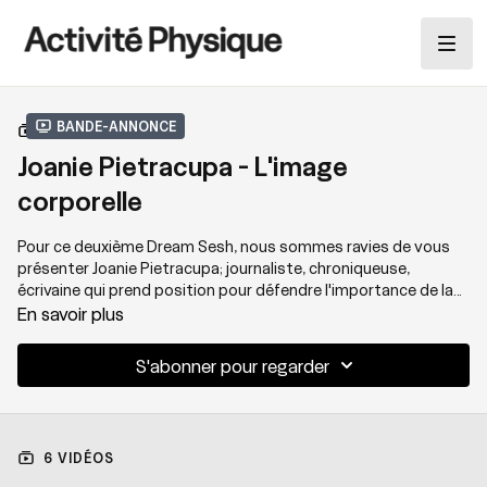
Bande-annonce
COLLECTION
Joanie Pietracupa - L'image
corporelle
Pour ce deuxième Dream Sesh, nous sommes ravies de vous
présenter Joanie Pietracupa; journaliste, chroniqueuse,
écrivaine qui prend position pour défendre l'importance de la
diversité corporelle dans les différentes sphères de la
En savoir plus
société... ET (surtout!?) dans celle du mouvement et de
l'entraînement. Discussion et échange avec une femme de
S'abonner pour regarder
conviction qui a su développer une relation saine avec le
mouvement et qui utilise maintenant l'entraînement comme
un outil essentiel de son équilibre au quotidien.
6 VIDÉOS