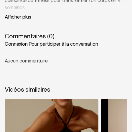
puissance du fitness pour transformer ton corps en 4
semaines.
Bas du corps en mode force, haut du corps en mode
contrôle : un duo qui brûle, renforce et aligne 🔥
Commentaires (
0
)
Connexion
Pour participer à la conversation
Aucun commentaire
Vidéos similaires