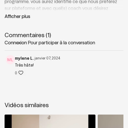
programme, vous aurez identifié ce que nous préférez
sur plateforme et avec quel(s) coach vous désirez
poursuivre votre cheminement. Comme le dit Eve-Marie;
venez vous amusez avec nous!
Commentaires (
1
)
Connexion
Pour participer à la conversation
mylene L.
janvier 07, 2024
Très hâte!
0
Vidéos similaires