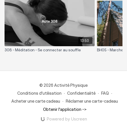
Cette séance a été captée à Castor-Oiseau, un sentier
aménagé qui relie le territoire Habitation au territoire
protégé.
13:50
308 - Méditation - Se connecter au souffle
BH05 - Marche m
© 2026 Activité Physique
Conditions d'utilisation
∙
Confidentialité
∙
FAQ
∙
Acheter une carte cadeau
∙
Réclamer une carte-cadeau
Obtenir l'application ->
Powered by Uscreen