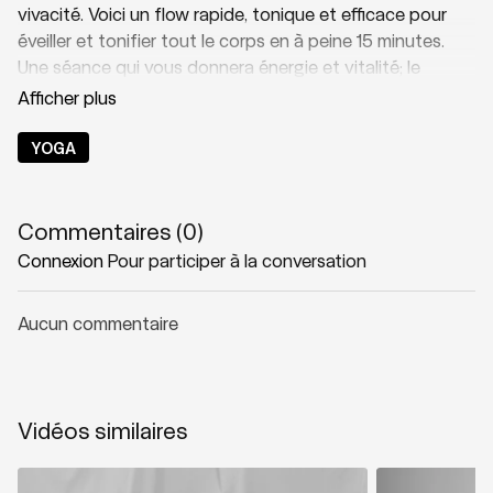
vivacité. Voici un flow rapide, tonique et efficace pour
éveiller et tonifier tout le corps en à peine 15 minutes.
Une séance qui vous donnera énergie et vitalité; le
ressenti tant recherché lors d'un séjour en nature!
Thématique: Flow énergisant
YOGA
Niveau: 2
Commentaires (
0
)
Zones solicitées: Tout le corps
Connexion
Pour participer à la conversation
Playlist suggérée:
Push
Aucun commentaire
Vidéos similaires