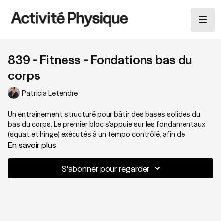
839 - Fitness - Fondations bas du
corps
Patricia Letendre
Un entraînement structuré pour bâtir des bases solides du
bas du corps. Le premier bloc s’appuie sur les fondamentaux
(squat et hinge) exécutés à un tempo contrôlé, afin de
développer force et maîtrise sans précipitation. Le deuxième
En savoir plus
bloc introduit un travail accessoire ciblé, axé sur la stabilité
unilatérale, la chaîne postérieure et la préparation progressive
S'abonner pour regarder
aux fentes des semaines à venir. La séance se termine par un
finisher isométrique, simple et efficace, permettant
d’accumuler du temps sous tension sans impact.
Thématique : Force structurée