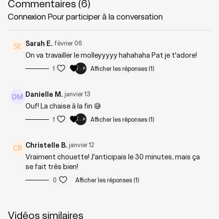
Commentaires (
6
)
Connexion
Pour participer à la conversation
Niveau : 2+
Sarah E.
février 06
On va travailler le molleyyyyy hahahaha Pat je t'adore!
Zones sollicitées :
Jambes, fessiers, mollets, chaîne
postérieure
1
Afficher les réponses (1)
Danielle M.
janvier 13
Matériel nécessaire : Poids libres (
suggestion entre 10 et 25 lbs
)
Ouf! La chaise à la fin 😅
1
Afficher les réponses (1)
Playlist suggérée :
Fondations Lower
Christelle B.
janvier 12
Vraiment chouette! J'anticipais le 30 minutes, mais ça
se fait très bien!
0
Afficher les réponses (1)
Vidéos similaires