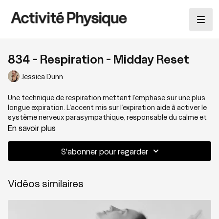
834 - Respiration - Midday Reset
Jessica Dunn
Une technique de respiration mettant l’emphase sur une plus
longue expiration. L’accent mis sur l’expiration aide à activer le
système nerveux parasympathique, responsable du calme et
de la récupération.
En savoir plus
S'abonner pour regarder
Thématique : Respiration
Vidéos similaires
Niveau : 1
Matériel nécessaire : Bloc ou traversin