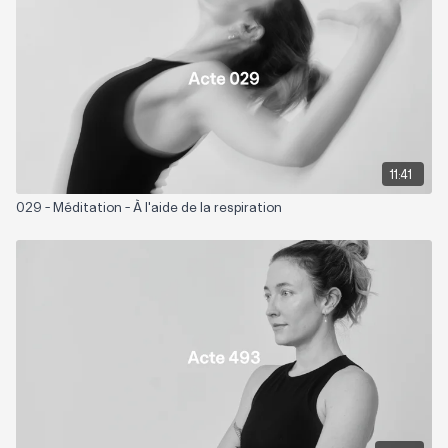
Jessica suggère de pratiquer dans le silence cette séance
11:41
029 - Méditation - À l'aide de la respiration