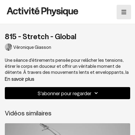
815 - Stretch - Global
Véronique Giasson
Une séance d’étirements pensée pour relâcher les tensions,
étirer le corps en douceur et offrir un véritable moment de
détente. À travers des mouvements lents et enveloppants, la
pratique met l’accent sur le bas du corps et l’ouverture des
En savoir plus
hanches, tout en favorisant une sensation de relâchement
global. Idéale en récupération active ou pour ouvrir ou fermer la
S'abonner pour regarder
journée, cette séance invite à ralentir, respirer et redonner de
l’espace au corps.
Vidéos similaires
Thématique: Ouverture du corps