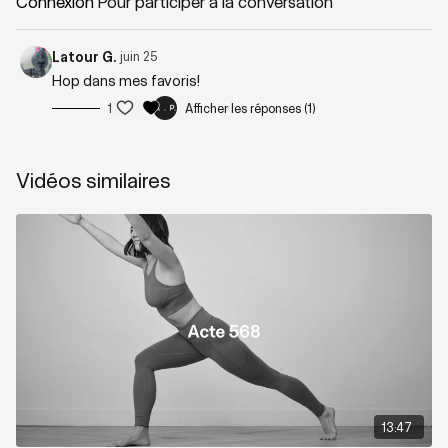
Connexion
Pour participer à la conversation
Zones sollicitées : Tout le corps
Latour G.
juin 25
Hop dans mes favoris!
Playlist suggérée:
Physical
1
Afficher les réponses (1)
Vidéos similaires
13:47