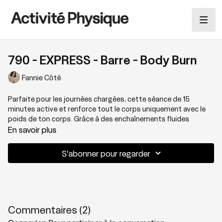
790 - EXPRESS - Barre - Body Burn
Fannie Côté
Parfaite pour les journées chargées, cette séance de 15
minutes active et renforce tout le corps uniquement avec le
poids de ton corps. Grâce à des enchaînements fluides
inspirés de la barre, tu sollicites autant le bas du corps que le
En savoir plus
haut, tout en engageant intensément les abdos et la posture.
Prépare-toi à ressentir le fameux
burn
signé Fannie 🔥
S'abonner pour regarder
Thématique: Renforcement poids du corps
Niveau: 2+
Commentaires (
2
)