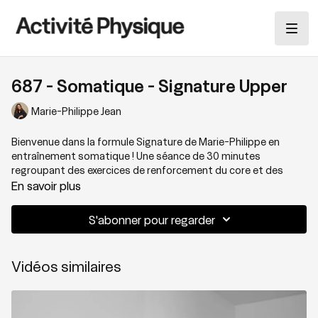
687 - Somatique - Signature Upper
Marie-Philippe Jean
Bienvenue dans la formule Signature de Marie-Philippe en
entraînement somatique ! Une séance de 30 minutes
regroupant des
exercices de renforcement du core et des
épaules mélangés à des pratiques somatiques comme le
En savoir plus
breathwork
, le
shaking
et la danse libre. Le tout offrant un
résultat vivifiant et libérateur!
S'abonner pour regarder
Thématique: Formule signature haut du corps
Vidéos similaires
Niveau: 2