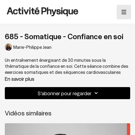
685 - Somatique - Confiance en soi
Marie-Philippe Jean
Un entraînement énergisant de 30 minutes sous la
thématique de la confiance en soi. Cette séance combine des
exercices somatiques et des séquences cardiovasculaires
engageant tout le corps, afin de
connecter avec sa solidité
En savoir plus
physique et émotionnelle.
S'abonner pour regarder
Thématique: Connection et confiance
Vidéos similaires
Niveau: 2