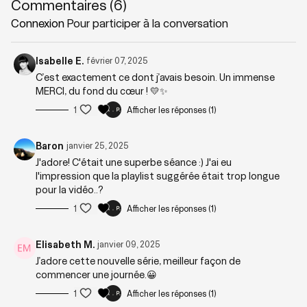
Commentaires (
6
)
Zones sollicitées: Tout le corps
Connexion
Pour participer à la conversation
Playlist suggérée:
Valeur
Isabelle E.
février 07, 2025
C’est exactement ce dont j’avais besoin. Un immense
MERCI, du fond du cœur ! 💛✨
1
Afficher les réponses (1)
Baron
janvier 25, 2025
J'adore! C'était une superbe séance :) J'ai eu
l'impression que la playlist suggérée était trop longue
pour la vidéo..?
1
Afficher les réponses (1)
Elisabeth M.
janvier 09, 2025
J’adore cette nouvelle série, meilleur façon de
commencer une journée.😀
1
Afficher les réponses (1)