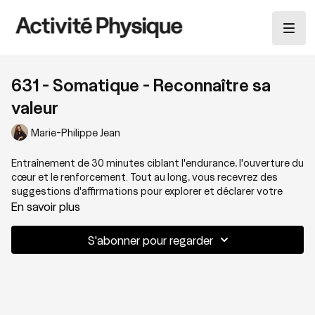
631 - Somatique - Reconnaître sa
valeur
Marie-Philippe Jean
Entraînement de 30 minutes ciblant l'endurance, l'ouverture du
cœur et le renforcement. Tout au long, vous recevrez des
suggestions d'affirmations pour explorer et déclarer votre
valeur personnelle. Une méditation active à revoir sans limite!
En savoir plus
S'abonner pour regarder
Thématique: Reconnaître sa valeur
Niveau: 2