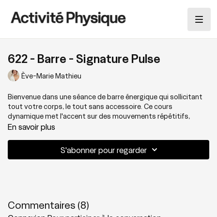
622 - Barre - Signature Pulse
Ève-Marie Mathieu
Bienvenue dans une séance de barre énergique qui sollicitant
tout votre corps, le tout sans accessoire. Ce cours
dynamique met l'accent sur des mouvements répétitifs,
intensifiant chaque exercice pour un maximum d'efficacité.
En savoir plus
Attendez-vous à renforcer, tonifier et développer votre force,
stabilité et mobilité.
Let's pulse!
S'abonner pour regarder
Thématique : Classe signature d'Ève-Marie
Niveau : 2+
Commentaires (
8
)