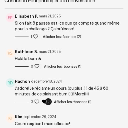
Connexion
Pour participer à la conversation
Zones sollicitées : Corps complet : oblique, fessiers, triceps.
Elisabeth P.
mars 21, 2025
Si on fait 8 pauses est-ce que ça compte quand même
Playlist suggérée :
Crazy Pulse
pour le challenge ? Ça brûleeee!
1
Afficher les réponses (2)
Kathleen S.
mars 21, 2025
Holà la burn 🔥
0
Afficher les réponses (1)
Rachon
décembre 18, 2024
J'adore! Je réclame un cours (ou plus ;) ) de 45 à 60
minutes de ce plaisant burn ❤️‍🔥! Merciiiiii
3
Afficher les réponses (1)
Kim
septembre 26, 2024
Cours exigeant mais efficace!