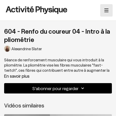
604 - Renfo du coureur 04 - Intro à la
pliométrie
Alexandrine Slater
Séance de renforcement musculaire qui vous introduit à la
pliométrie. La pliométrie vise les fibres musculaires "fast-
twitch", ces fibres qui contribuent entre autre à augmenter la
qualité d'explosion, la propulsion et la vitesse. La séance est
En savoir plus
bonifiée d'un travail exploratoire de bodyscan qui contribue
grandement à la connexion au corps, un élément essentiel de
S'abonner pour regarder
notre cheminement dans l'entraînement.
Thématique : La propulsion du coureur
Vidéos similaires
Niveau: Multi