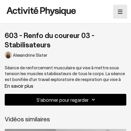
603 - Renfo du coureur 03 -
Stabilisateurs
Alexandrine Slater
Séance de renforcement musculaire qui vise à mettre sous
tension les muscles stabilisateurs de tous le corps. La séance
est bonifiée d'un travail exploratoire de respiration qui vise à
éveiller les sens afin d'affronter un entraînement avec aplomb.
En savoir plus
Thématique : Stabilisateurs
S'abonner pour regarder
Niveau : Multi
Vidéos similaires
Zones sollicitées : Tout le corps