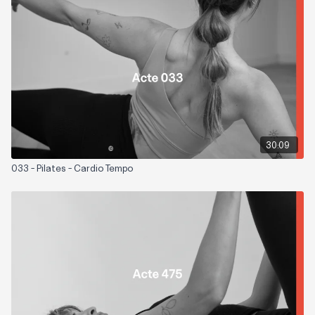
Zones sollicitées : Jambes, fessiers et abdominaux
Playlist suggérée :
Pulse more
30:09
033 - Pilates - Cardio Tempo