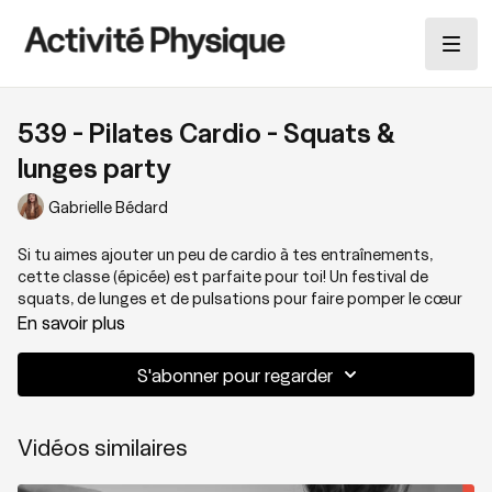
539 - Pilates Cardio - Squats &
lunges party
Gabrielle Bédard
Si tu aimes ajouter un peu de cardio à tes entraînements,
cette classe (épicée) est parfaite pour toi! Un festival de
squats, de lunges et de pulsations pour faire pomper le cœur
un peu plus qu'à l'habitude. Une classe à faire avec une bonne
En savoir plus
playlist et SURTOUT avec une bouteille d'eau à proximité.
S'abonner pour regarder
Thématique : Cardio Pilates
Vidéos similaires
Niveau : 2