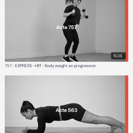
15:05
757 - EXPRESS - HIIT - Body weight en progression