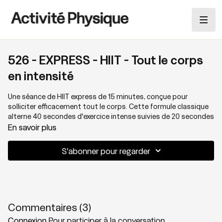
526 - EXPRESS - HIIT - Tout le corps
en intensité
Une séance de HIIT express de 15 minutes, conçue pour
solliciter efficacement tout le corps. Cette formule classique
alterne 40 secondes d'exercice intense suivies de 20 secondes
de repos. Nous enchaînerons 3 séries de 4 mouvements
En savoir plus
différents, combinant habilement des exercices cardio-
vasculaire, de stabilité et de renforcement musculaire.
S'abonner pour regarder
L'important dans les séances de HIIT est de toujours garder en
tête la qualité d'exécution malgré l'intensité qu'on y met, let's
GO!
Thématique : Bodyweight
Commentaires (
3
)
Connexion
Pour participer à la conversation