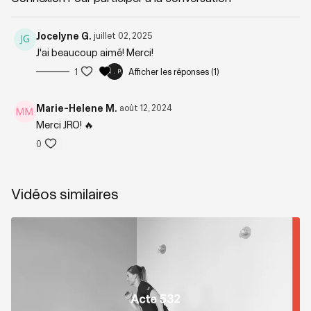
Niveau : 2
Jocelyne G.
juillet 02, 2025
Zones sollicitées : Tout le corps
J'ai beaucoup aimé! Merci!
1
Afficher les réponses (1)
Playlist suggérée :
HIIT IT with JRO
Marie-Helene M.
août 12, 2024
Merci JRO! 🔥
0
Vidéos similaires