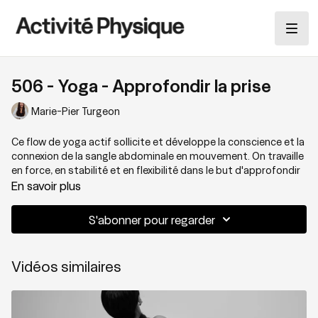
506 - Yoga - Approfondir la prise
Marie-Pier Turgeon
Ce flow de yoga actif sollicite et développe la conscience et la
connexion de la sangle abdominale en mouvement. On travaille
en force, en stabilité et en flexibilité dans le but d'approfondir
la connexion avec le centre du corps. A travers toute une
En savoir plus
gamme de postures Marie-Pier nous transporte dans une
séance exigeante, mais gratifiante pour le corps.
S'abonner pour regarder
Vidéos similaires
Thématique: Flexibilité et stabilité