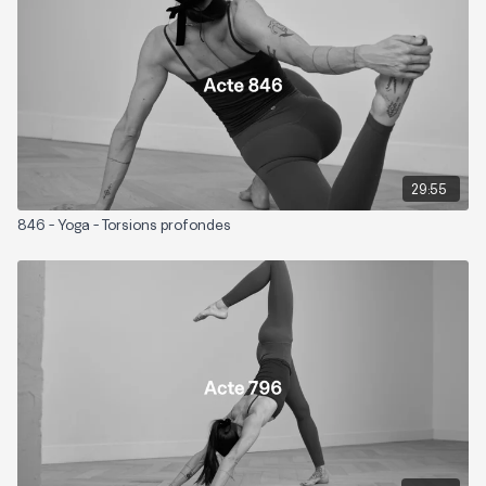
Niveau: 3
Zones sollicitées: Tout le corps
Playlist suggérée:
Ouverture tonique
29:55
846 - Yoga - Torsions profondes