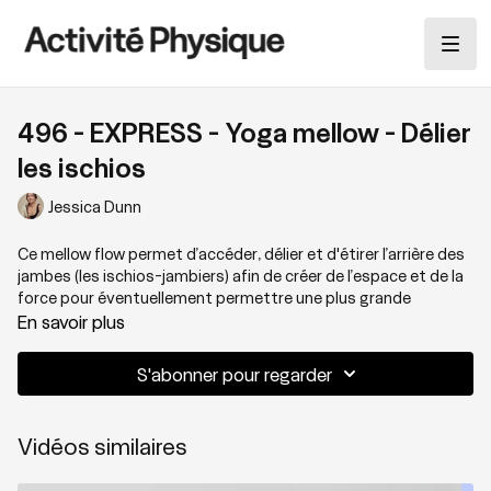
496 - EXPRESS - Yoga mellow - Délier
les ischios
Jessica Dunn
Ce mellow flow permet d’accéder, délier et d'étirer l’arrière des
jambes (les ischios-jambiers) afin de créer de l’espace et de la
force pour éventuellement permettre une plus grande
flexibilité et souplesse.
En savoir plus
Parfaite séance de récupération active pour la course ou tout
S'abonner pour regarder
autre sports recrutant beaucoup les jambes.
Vidéos similaires