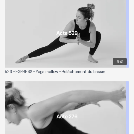
Thématique: Étirements des ischios-jambiers
Niveau: 1
Matériel nécessaire: une sangle (ou une ceinture) et deux blocs.
16:41
529 - EXPRESS - Yoga mellow - Relâchement du bassin
Zones sollicitées: Ischios-jambiers, hanches, genoux.
Playlist suggérée:
Word