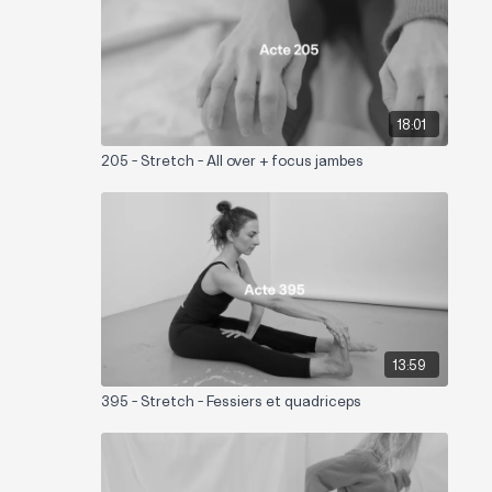
18:01
205 - Stretch - All over + focus jambes
13:59
395 - Stretch - Fessiers et quadriceps