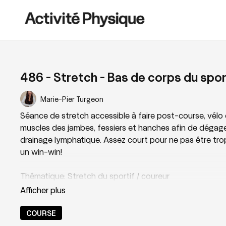
486 - Stretch - Bas de corps du spor
Marie-Pier Turgeon
Séance de stretch accessible à faire post-course, vélo o
muscles des jambes, fessiers et hanches afin de dégager 
drainage lymphatique. Assez court pour ne pas être trop
un win-win!
Thématique: Stretch du sportif / coureur
Niveau: 1
COURSE