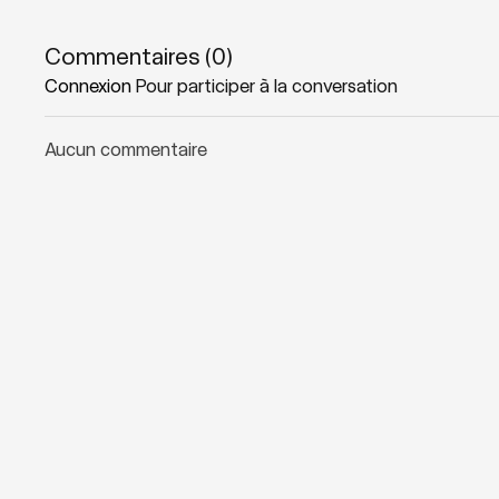
Zones sollicitées: Jambes et hanches
Commentaires (
0
)
Connexion
Pour participer à la conversation
Matériel nécessaire: Sangle (ou foulard) optionnelle
Aucun commentaire
Playlist suggérée:
Flow