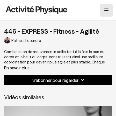
446 - EXPRESS - Fitness - Agilité
Patricia Letendre
Combinaison de mouvements sollicitant à la fois le bas du
corps et le haut du corps, construisant ainsi une meilleure
coordination pour devenir plus agile et plus stable. Chaque
exercice est fait une seule fois: 40 sec. sous tension, 20 sec.
En savoir plus
entre les exercices. Ce 15 minutes travaillera votre
concentration et votre cerveau autant que vos muscles.
S'abonner pour regarder
Thématique: Agilité et coordination
Vidéos similaires
Niveau: 3