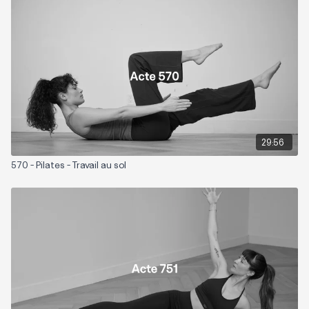
Matériel nécessaire: Chaise et poids légers (1 à 2lbs, optionnel)
Playlist suggéré:
Criss-Cross
29:56
570 - Pilates - Travail au sol