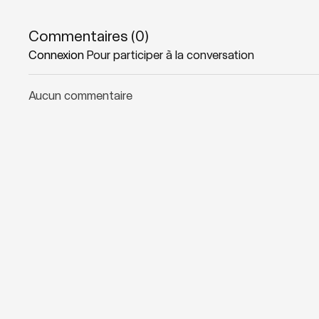
Zones sollicitées : Jambes, fesses, core, épaules.
Commentaires (
0
)
Connexion
Pour participer à la conversation
Playlist suggérée :
Blend tonique
Aucun commentaire