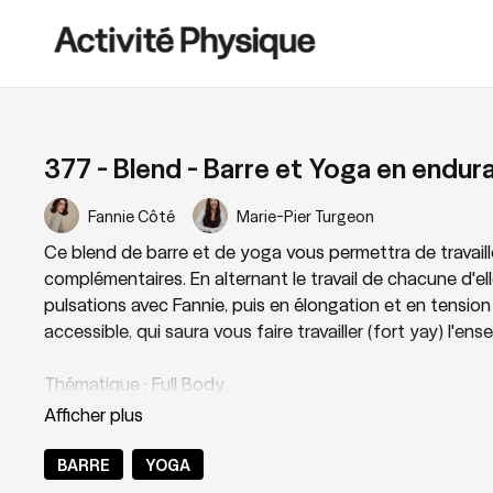
377 - Blend - Barre et Yoga en endur
Fannie Côté
Marie-Pier Turgeon
Ce blend de barre et de yoga vous permettra de travaille
complémentaires. En alternant le travail de chacune d'el
pulsations avec Fannie, puis en élongation et en tensio
accessible, qui saura vous faire travailler (fort yay) l'ens
Thématique : Full Body
Niveau : 2
BARRE
YOGA