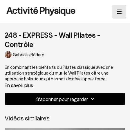
248 - EXPRESS - Wall Pilates -
Contrôle
Gabrielle Bédard
En combinant les bienfaits du Pilates classique avec une
utilisation stratégique du mur, le Wall Pilates offre une
approche holistique qui permet de développer force,
souplesse et équilibre au cours d'un entraînement complet.
En savoir plus
Nous vous proposons une séance intermédiaire où vous
travaillerez debout pour solliciter l'ensemble du corps de
S'abonner pour regarder
manière harmonieuse et efficace.
Thématique : Wall Pilates debout
Vidéos similaires