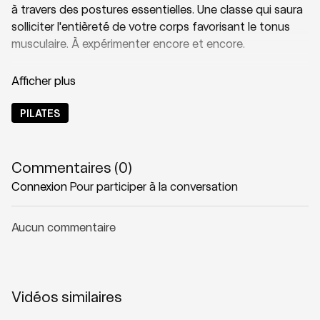
à travers des postures essentielles. Une classe qui saura
solliciter l'entièreté de votre corps favorisant le tonus
musculaire. À expérimenter encore et encore.
Thématique : Stabilité du bassin
Niveau : 2
PILATES
Zones sollicitées : Tout le corps.
Commentaires (
0
)
Connexion
Pour participer à la conversation
Playlist suggérée :
Shake
Aucun commentaire
Vidéos similaires