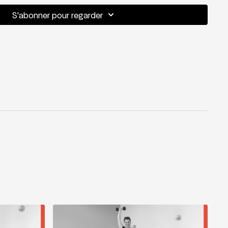
S'abonner pour regarder
ds libres
 hits