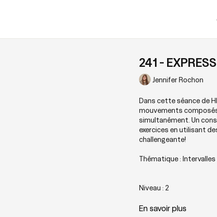
241 - EXPRESS 
Jennifer Rochon
Dans cette séance de HII
mouvements composés af
simultanément. Un consei
exercices en utilisant 
challengeante!
Thématique : Intervalles
Niveau : 2
En savoir plus
Zones sollicitées : Tout 