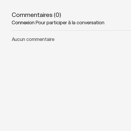
Zones sollicitées: Tout le corps
Commentaires (
0
)
Connexion
Pour participer à la conversation
Playlist suggérée:
How FIT is your love
Aucun commentaire