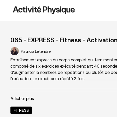
065 - EXPRESS - Fitness - Activatio
Patricia Letendre
Entraînement express du corps complet qui fera monter 
composé de six exercices exécuté pendant 40 seconde
d'augmenter le nombres de répétitions ou plutôt de boug
l'exécution. Le circuit sera répété 2 fois.
Thématique: Activation du système cardio-vasculaire s
FITNESS
Niveau: 2