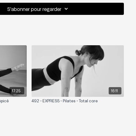
S'abonner pour regarder
17:25
16:11
épicé
492 - EXPRESS - Pilates - Total core