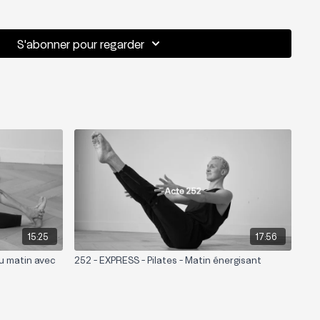
 Core, Chaîne postérieure.
ture Tonique
S'abonner pour regarder
15:25
17:56
du matin avec
252 - EXPRESS - Pilates - Matin énergisant