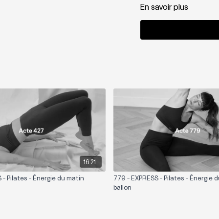
Zones sollicitées : Dos,
En savoir plus
Playlist suggérée :
Ouver
16:21
- Pilates - Énergie du matin
779 - EXPRESS - Pilates - Énergie 
ballon